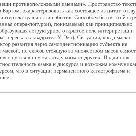
вещи противоположными именами». Пространство текста
 Бартом, охарактеризовать как состоящее из цитат, отзву
 интертекстуальности события. Способом бытия этой ст
ованная опера-попурри), понимаемый как принципиально
 образующая аструктурное открытое поле интерпретации
, пересказ в квадрате» У. Эко). Ситуация, когда маска
ктор развития через самоидентификацию субъекта не
маской, но сквозь стоящую за множеством масок самост
ляющуюся в нем как отдельном от других. Подлинная
относительность языка и дискурса и возможна коммуника
урсом, что в ситуации перманентного катастрофизма и
чшее.