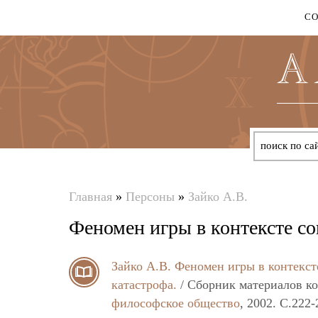
С
Главная
»
Персоны
»
Зайко А.В.
Вы
Феномен игры в контексте со
здесь
Зайко А.В.
Феномен игры в контекст
катастрофа.
/ Сборник материалов 
философское общество
, 2002. C.222-