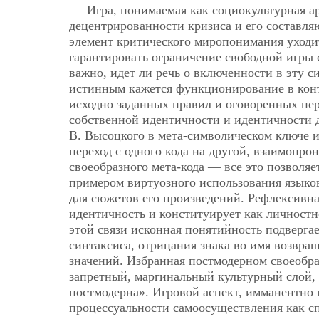
Игра, понимаемая как социокультурная а
децентрированности кризиса и его составл
элемент критического миропонимания уходит
гарантировать ограничение свободной игры 
важно, идет ли речь о включенности в эту 
истинным кажется функционирование в конте
исходно заданных правил и оговоренных пер
собственной идентичности и идентичности 
В. Высоцкого в мета-символическом ключе 
переход с одного кода на другой, взаимопр
своеобразного мета-кода — все это позволяе
примером виртуозного использования языко
для сюжетов его произведений. Рефлексивн
идентичность и конституирует как личностн
этой связи исконная понятийность подверг
синтаксиса, отрицания знака во имя возвр
значений. Избранная постмодерном своеобр
запретный, маргинальный культурный слой, 
постмодерна». Игровой аспект, имманентно
процессуальности самоосуществления как сп