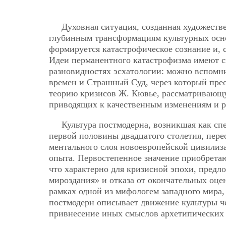
Духовная ситуация, созданная художеств
глубинным трансформациям культурных осно
формируется катастрофическое сознание и, 
Идеи перманентного катастрофизма имеют св
разновидностях эсхатологии: можно вспомн
времен и Страшный Суд, через который прео
теорию кризисов Ж. Кювье, рассматривающ
приводящих к качественным изменениям и 
Культура постмодерна, возникшая как с
первой половины двадцатого столетия, пер
ментального слоя новоевропейской цивилиза
опыта. Первостепенное значение приобретаю
что характерно для кризисной эпохи, пред
мироздания» и отказа от окончательных оцен
рамках одной из мифологем
западного мира,
постмодерн описывает движение культуры ч
привнесение иных смыслов архетипических 