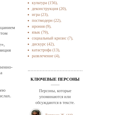
культура
(156),
деконструкция
(20),
игра
(23),
постмодерн
(22),
ирония
(9),
ицанием
язык
(79),
этом
социальный кризис
(7),
дискурс
(42),
е»,
зиция
катастрофа
(13),
развлечение
(4),
венно-
на
КЛЮЧЕВЫЕ ПЕРСОНЫ
дею
Персоны, которые
ыслах.
упоминаются или
обсуждаются в тексте.