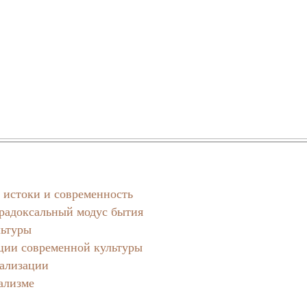
 истоки и современность
радоксальный модус бытия
льтуры
ции современной культуры
бализации
ализме