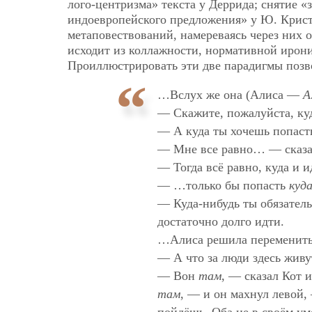
лого-центризма» текста у Деррида; снятие «
индоевропейского предложения» у Ю. Крис
метаповествований, намереваясь через них 
исходит из коллажности, нормативной ирон
Проиллюстрировать эти две парадигмы позв
…Вслух же она (Алиса —
А
— Скажите, пожалуйста, ку
— А куда ты хочешь попаст
— Мне все равно… — сказа
— Тогда всё равно, куда и и
— …только бы попасть
куд
— Куда-нибудь ты обязател
достаточно долго идти.
…Алиса решила переменить
— А что за люди здесь живу
— Вон
там
, — сказал Кот 
там
, — и он махнул левой,
пойдёшь. Оба не в своём 