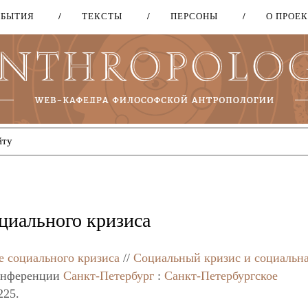
ОБЫТИЯ
ТЕКСТЫ
ПЕРСОНЫ
О ПРОЕ
Перейти
к
основному
содержанию
циального кризиса
е социального кризиса
//
Социальный кризис и социальн
конференции
Санкт-Петербург
:
Санкт-Петербургское
225.