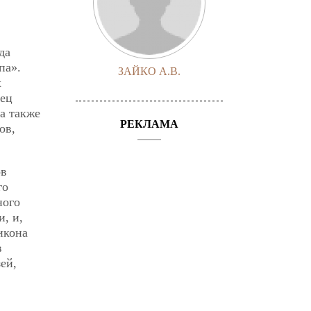
да
па».
ЗАЙКО А.В.
х
нец
а также
РЕКЛАМА
ов,
ов
го
ного
, и,
икона
в
ей,