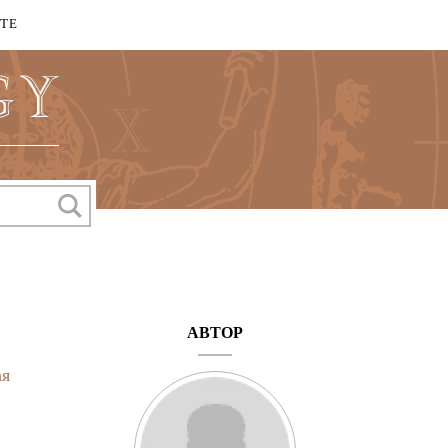
КТЕ
АВТОР
ая