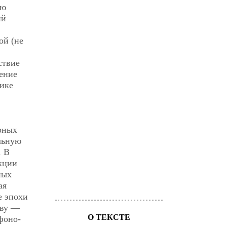
ею
ий
ой (не
ствие
ение
тике
рных
льную
. В
кции
ных
ая
е эпохи
иву —
О ТЕКСТЕ
фоно-