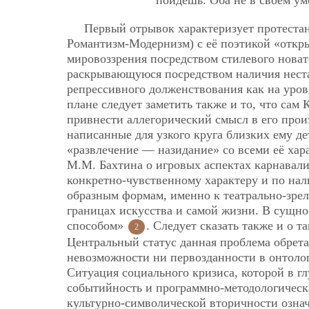
Первый отрывок характеризует протеста
Романтизм-Модернизм) с её поэтикой «откры
мировоззрения посредством стилевого новат
раскрывающуюся посредством наличия нест
репрессивного долженствования как на уров
плане следует заметить также и то, что са
привнести аллегорический смысл в его прои
написанные для узкого круга близких ему д
«развлечение — назидание» со всеми её хар
М.М. Бахтина о игровых аспектах карнавали
конкретно-чувственному характеру и по на
образным формам, именно к театрально-зр
границах искусства и самой жизни. В сущн
способом»
. Следует сказать также и о 
2
Центральный статус данная проблема обрет
невозможности ни первозданности в онтолог
Ситуация социального кризиса, которой в 
событийность и программно-методологическа
культурно-символической вторичности озна