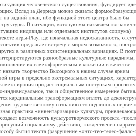
ртикуляция человеческого существования, фундирует ид
яющих. Вслед за Деррида можно сказать: формообразующ
 на задний план, ибо функцией этого центра было бы
структуры. В ситуации, которую мы называем пограничн
ситуацию индивида или отдельных институтов социума)
ксте игры-Play, где изначальная недосказанность, отсут
спектив предлагает встречу с миром возможного, постро
других в различных экзистенциальных вариациях. В поэ
интерпретируются разнообразные культурные парадигмы,
оникновение их в метафорическом изложении в качестве
т назвать творчество Высоцкого в нашем случае ярким
вой игры в предельно экстремальных ситуациях, характе
ая мета-ирония придает социальным поступкам пронзите
о-индивидуальное, так и общественное измерение бытия
ается кардинальным трансформациям вплоть до деконстру
ащения художественному сознанию его подлинных первич
азная практика «инвентаризации» культуры, привлекающ
создает возможность культуротворческого проекта «посл
 присущий социальному действию, тождественен наррат
особу бытия текста (разрушение «онто-тео-телео-фалло-