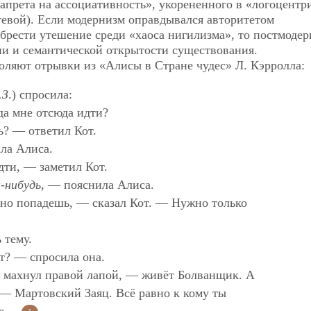
запрета на ассоциативность», укорененного в «логоцентр
тевой).
Если модернизм оправдывался авторитетом
обрести утешение среди «хаоса нигилизма», то постмодер
ии и семантической открытости существования.
оляют отрывки из «Алисы в Стране чудес» Л. Кэрролла:
.З
.) спросила:
да мне отсюда идти?
ь? — ответил Кот.
ла Алиса.
дти, — заметил Кот.
а-нибудь
, — пояснила Алиса.
ьно попадешь, — сказал Кот. — Нужно только
 тему.
т? — спросила она.
и махнул правой лапой, — живёт Болванщик. А
 — Мартовский Заяц. Всё равно к кому ты
уме…
.