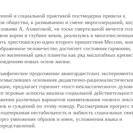
енной и социальной практикой постмодерна привела к
в общества, к размыванию и смене миросозерцаний, ког
словами А. Ахматовой, «в тоске смертельной мечется тол
ои корни в глубине веков, реализуясь в многочисленны
ить христианскую идею второго пришествия Мессии, ко
браженное человечество достигнет состояния гармонии, 
ую жизненный цикл планеты как ряд масштабных кризис
рождениям новых основ жизни.
пецифическое продолжение авангардистских эксперимент
еосмысливших основания дидактично-рационалистическо
ции, предлагает горизонт «пост-неклассического» духов
т игровые аспекты анализа социальной действительности
ложения различных вариантов наименования «нового лекс
ок и суждений по этому поводу. Рассматривая прогресс 
 подчеркивая нестабильность и зыбкость социальных связ
ерез умножение образов и имен, усложнения языка и
представлений.