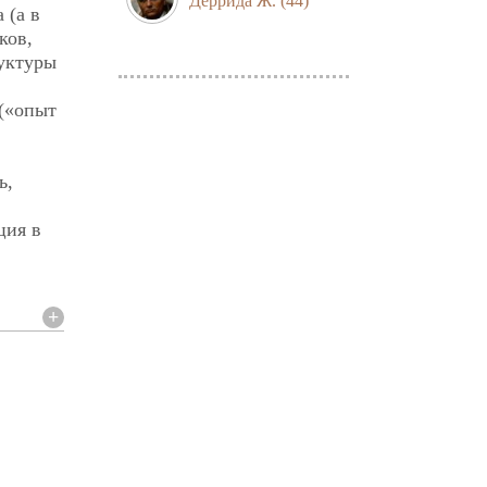
Деррида Ж.
(44)
 (а в
ков,
руктуры
 («опыт
ь,
ция в