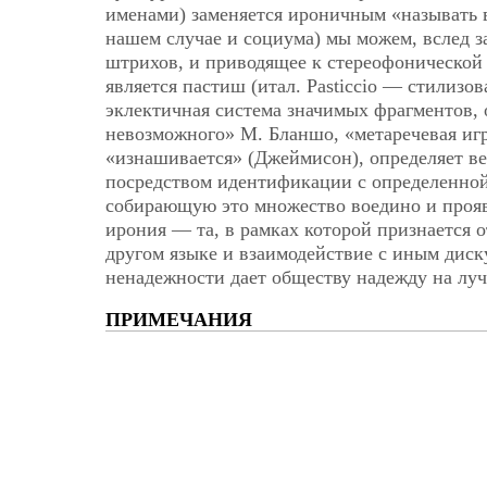
именами) заменяется ироничным «называть 
нашем случае и социума) мы можем, вслед за
штрихов, и приводящее к стереофонической
является пастиш (итал. Pasticcio — стилиз
эклектичная система значимых фрагментов,
невозможного» М. Бланшо, «метаречевая игра
«изнашивается» (Джеймисон), определяет ве
посредством идентификации с определенной 
собирающую это множество воедино и прояв
ирония — та, в рамках которой признается 
другом языке и взаимодействие с иным диск
ненадежности дает обществу надежду на лу
ПРИМЕЧАНИЯ