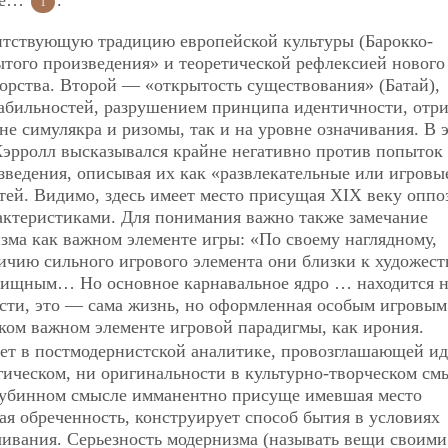
1
нтствующую традицию европейской культуры (Барокко-
того произведения» и теоретической рефлексией нового
орства. Второй — «открытость существования» (Батай),
абильностей, разрушением принципа идентичности, отр
не симулякра и ризомы, так и на уровне означивания. В 
м Кэрролл высказывался крайне негативно против попыток
зведения, описывая их как «развлекательные или игровы
етей. Видимо, здесь имеет место присущая XIX веку оппо
актеристиками. Для понимания важно также замечание
зма как важном элементе игры: «По своему наглядному,
личию сильного игрового элемента они близки
к художест
елищным… Но основное карнавальное ядро … находится 
ости, это — сама жизнь, но оформленная особым игровым
таком важном элементе игровой парадигмы, как ирония.
ает в постмодернистской аналитике, провозглашающей и
ическом, ни оригинальности в культурно-творческом см
глубинном смысле имманентно присуще имевшая место
я обреченность, конструирует способ бытия в условиях
чивания. Серьезность модернизма (называть вещи своими