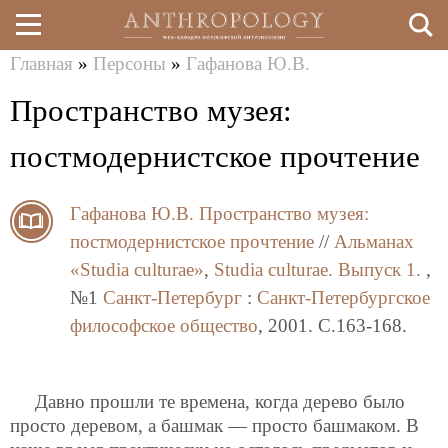
Главная
»
Персоны
»
Гафанова Ю.В.
Перейти
Вы
Пространство музея:
к
здесь
основному
постмодернистское прочтение
содержанию
Гафанова Ю.В.
Пространство музея:
постмодернистское прочтение
//
Альманах
«Studia culturae»
,
Studia culturae. Выпуск 1.
,
№1
Санкт-Петербург
:
Санкт-Петербургское
философское общество
, 2001. C.163-168.
Давно прошли те времена, когда дерево было
просто деревом, а башмак — просто башмаком. В