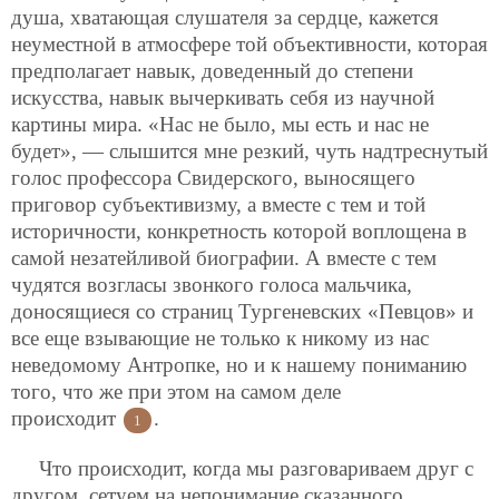
душа, хватающая слушателя за сердце, кажется
неуместной в атмосфере той объективности, которая
предполагает навык, доведенный до степени
искусства, навык вычеркивать себя из научной
картины мира. «Нас не было, мы есть и нас не
будет», — слышится мне резкий, чуть надтреснутый
голос профессора Свидерского, выносящего
приговор субъективизму, а вместе с тем и той
историчности, конкретность которой воплощена в
самой незатейливой биографии. А вместе с тем
чудятся возгласы звонкого голоса мальчика,
доносящиеся со страниц Тургеневских «Певцов» и
все еще взывающие не только к никому из нас
неведомому Антропке, но и к нашему пониманию
того, что же при этом на самом деле
происходит
.
1
Что происходит, когда мы разговариваем друг с
другом, сетуем на непонимание сказанного,