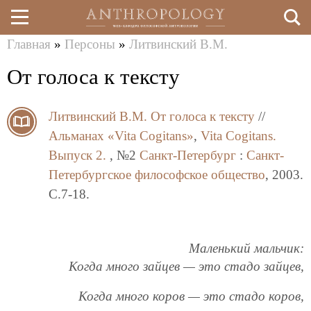
Главная
»
Персоны
»
Литвинский В.М.
Перейти
Вы
От голоса к тексту
к
здесь
основному
Литвинский В.М.
От голоса к тексту
//
содержанию
Альманах «Vita Cogitans»
,
Vita Cogitans.
Выпуск 2.
, №2
Санкт-Петербург
:
Санкт-
Петербургское философское общество
, 2003.
C.7-18.
Маленький мальчик:
Когда много зайцев — это стадо зайцев,
Когда много коров — это стадо коров,