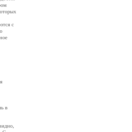
ром
которых
ются с
о
тное
я
ь в
видно,