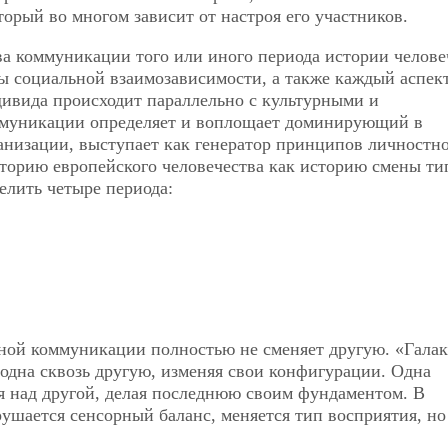
орый во многом зависит от настроя его участников.
а коммуникации того или иного периода истории челове
ы социальной взаимозависимости, а также каждый аспек
ивида происходит параллельно с культурными и
муникации определяет и воплощает доминирующий в
низации, выступает как генератор принципов личностно
сторию европейского человечества как историю смены ти
лить четыре периода:
ьной коммуникации полностью не сменяет другую. «Гала
одна сквозь другую, изменяя свои конфигурации. Одна
я над другой, делая последнюю своим фундаментом. В
ушается сенсорный баланс, меняется тип восприятия, но