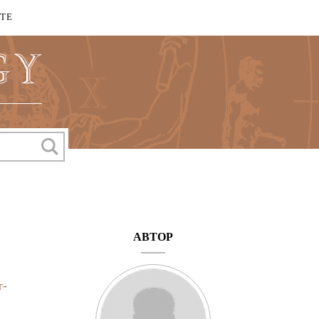
КТЕ
АВТОР
т-