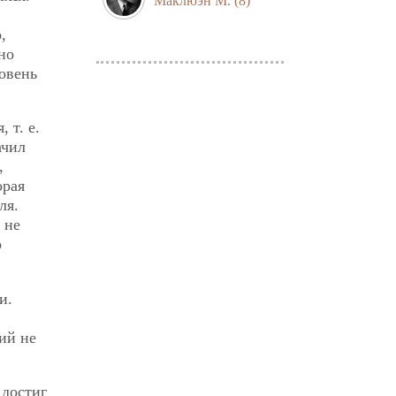
Маклюэн М.
(8)
,
но
овень
 т. е.
ачил
,
орая
ля.
 не
о
и.
ий не
 достиг