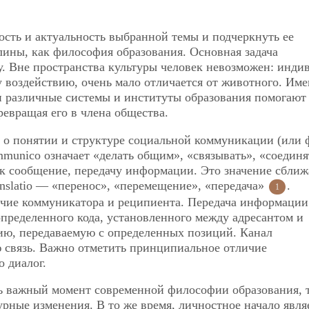
ость и актуальность выбранной темы и подчеркнуть ее
лины, как философия образования. Основная задача
у. Вне пространства культуры человек невозможен: инди
 воздействию, очень мало отличается от животного. Име
 различные системы и институты образования помогают
ревращая его в члена общества.
в о понятии и структуре социальной коммуникации (или
mmunico означает «делать общим», «связывать», «соединя
ак сообщение, передачу информации. Это значение сближ
nslatio — «перенос»,
«перемещение», «передача»
.
1
чие коммуникатора и реципиента. Передача информации
пределенного кода, установленного между адресантом и
ию, передаваемую с определенных позиций. Канал
 связь. Важно отметить принципиальное отличие
 диалог.
 важный момент современной философии образования, т
рные изменения. В то же время, личностное начало явля