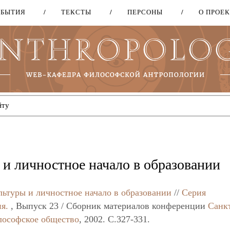
ОБЫТИЯ
ТЕКСТЫ
ПЕРСОНЫ
О ПРОЕ
Перейти
к
основному
содержанию
и личностное начало в образовании
ьтуры и личностное начало в образовании
//
Серия
я.
, Выпуск 23 / Сборник материалов конференции
Санк
лософское общество
, 2002. C.327-331.