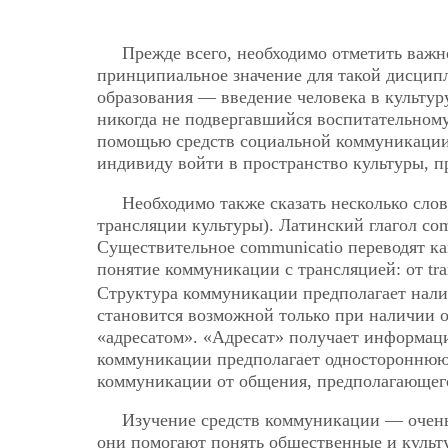
Прежде всего, необходимо отметить важн
принципиальное значение для такой дисцип
образования — введение человека в культур
никогда не подвергавшийся воспитательному
помощью средств социальной коммуникации
индивиду войти в пространство культуры, п
Необходимо также сказать несколько сло
трансляции культуры). Латинский глагол co
Существительное communicatio переводят к
понятие коммуникации с трансляцией: от tra
Структура коммуникации предполагает нали
становится возможной только при наличии о
«адресатом». «Адресат» получает информац
коммуникации предполагает одностороннюю
коммуникации от общения, предполагающего
Изучение средств коммуникации — очень
они помогают понять общественные и культу