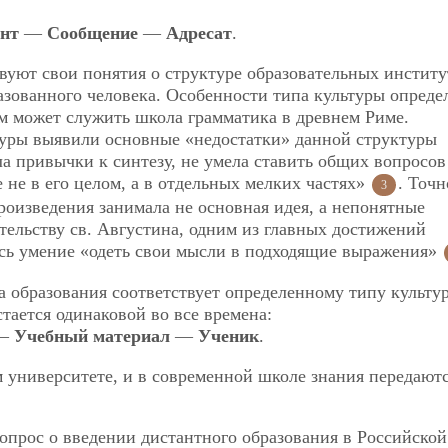
ант
—
Сообщение
—
Адресат
.
вуют свои понятия о структуре образовательных институ
разованного человека. Особенности типа культуры опреде
м может служить школа грамматика в древнем Риме.
уры выявили основные «недостатки» данной структуры
ла привычки к синтезу, не умела ставить общих вопросов
 не в его целом, а в отдельных мелких частях»
. Точн
3
роизведения занимала не основная идея, а непонятные
етельству св. Августина, одним из главных достижений
ось умение «одеть свои мысли в подходящие выражения»
а образования соответствует определенному типу культу
тается одинаковой во все времена:
—
Учебный материал
—
Ученик
.
м университете, и в современной школе знания передают
опрос о введении дистантного образования в Российской