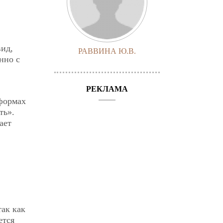
вид,
РАВВИНА Ю.В.
нно с
РЕКЛАМА
 формах
ть».
ает
ак как
ется