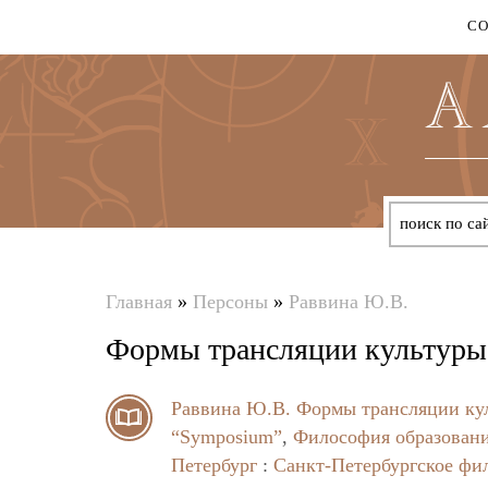
С
Главная
»
Персоны
»
Раввина Ю.В.
Вы
Формы трансляции культуры 
здесь
Раввина Ю.В.
Формы трансляции кул
“Symposium”
,
Философия образовани
Петербург
:
Санкт-Петербургское фи