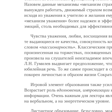
Назовем данные механизмы «механизм страх
вынужден работать, движимый страхом возм
исходя из уважения к учителю и желания ем
«механизм уважения» более надежен и эффе
эмоций, столь необходимых для эффективног
Чувства уважения, любви, восхищения выз
те выдающиеся ее качества, совокупность 
словом «
пассионарность
». Классическим пр
произнесенная на торжествах, посвященных
произвела на слушателей неизгладимое впеч
Л.Н. Гумилев выдвигает предположение, что
юбилейная речь. То же самое происходит в 
покорен личностью и образом жизни Сократа
Игровой элемент образования также усил
Возрастает роль
вдохновения, импровизации
и
информации. Очень важным для лектора явл
на вербальном, а на энергетическом уровне.
Дистантное образование, безусловно, мож