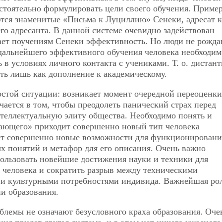
остоятельно формулировать цели своего обучения. Приме
ются знаменитые «Письма к Луциллию» Сенеки, адресат 
го адресанта. В данной системе очевидно задействован
ает поучениям Сенеки эффективность. Но люди не рожда
 дальнейшего эффективного обучения человека необходим
 в условиях личного контакта с учениками. Т. о. дистан
ь лишь как дополнение к академическому.
остой ситуации: возникает момент очередной переоценки
чается в том, чтобы преодолеть панический страх перед
теллектуальную элиту общества. Необходимо понять и
итающего» приходит совершенно новый тип человека
ет совершенно новые возможности для функционировани
ых понятий и метафор для его описания. Очень важно
ользовать новейшие достижения науки и техники для
 человека и сократить разрыв между техническими
и культурными потребностями индивида. Важнейшая рол
ии образования.
лемы не означают безусловного краха образования. Оче