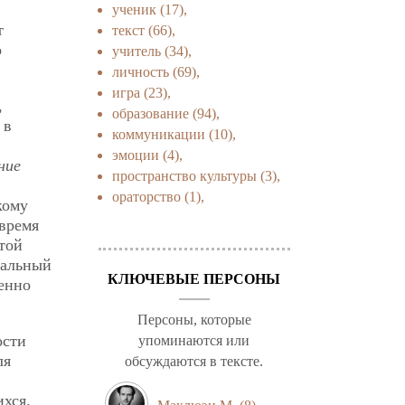
ученик
(17),
т
текст
(66),
о
учитель
(34),
личность
(69),
игра
(23),
,
образование
(94),
 в
коммуникации
(10),
эмоции
(4),
ние
пространство культуры
(3),
,
ораторство
(1),
кому
 время
той
иальный
КЛЮЧЕВЫЕ ПЕРСОНЫ
ченно
Персоны, которые
ости
упоминаются или
ля
обсуждаются в тексте.
хся.