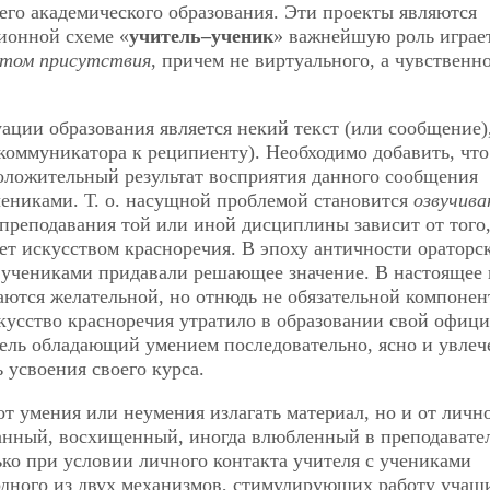
го академического образования. Эти проекты являются
ионной схеме «
учитель–ученик
» важнейшую роль играе
том присутствия
, причем не виртуального, а чувственн
ции образования является некий текст (или сообщение)
 коммуникатора к реципиенту). Необходимо добавить, что
оложительный результат восприятия данного сообщения
учениками. Т. о. насущной проблемой становится
озвучива
 преподавания той или иной дисциплины зависит от того
ет искусством красноречия. В эпоху античности ораторс
 с учениками придавали решающее значение. В настоящее
аются желательной, но отнюдь не обязательной компонен
искусство красноречия утратило в образовании свой офиц
атель обладающий умением последовательно, ясно и увле
 усвоения своего курса.
 от умения или неумения излагать материал, но и от личн
ванный, восхищенный, иногда влюбленный в преподавате
ько при условии личного контакта учителя с учениками
ного из двух механизмов, стимулирующих работу учащи