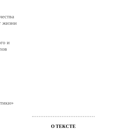
чества
т жизни
го и
пов
ктики»
О ТЕКСТЕ