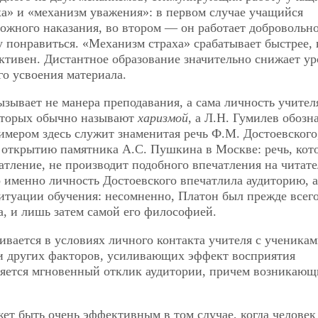
а» и «механизм уважения»: в первом случае учащийся
ожного наказания, во втором — он работает добровольно
у понравиться. «Механизм страха» срабатывает быстрее, 
ктивен. Дистантное образование значительно снижает ур
о усвоения материала.
ывает не манера преподавания, а сама личность учителя,
которых обычно называют
харизмой
, а Л.Н. Гумилев обозн
имером здесь служит знаменитая речь Ф.М. Достоевского
 открытию памятника А.С. Пушкина в Москве: речь, кот
атление, не производит подобного впечатления на читате
 именно личность Достоевского впечатлила аудиторию, а
ситуации обучения: несомненно, Платон был прежде всег
, и лишь затем самой его философией.
ивается в условиях личного контакта учителя с ученикам
 других факторов, усиливающих эффект
восприятия
яется мгновенный отклик аудитории, причем возникающ
ет быть очень эффективным в том случае, когда человек