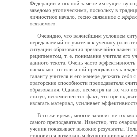
Федерации и полной замене им существующе
заведомо утопическими, поскольку в традиц
личностное начало, тесно связанное с
эффек
осязаемого.
Очевидно, что важнейшим условием ситуа
передаваемый от учителя к ученику (или от
ситуации образования чрезвычайно важен п
реципиентом, т. е. понимание учителя его 
данного текста. Очень часто эффективность
насколько
тот или иной преподаватель владе
таланту учителя и его манере держать себя
ораторские способности преподавателя счит
образования. Однако, несмотря на то, что 
статус, несомненен тот факт, что преподав
излагать материал, усиливает эффективность
В то же время, многое зависит не только
самого преподавателя. Известно, что очаро
ученик показывает высокие результаты. Тол
становится возможным функционирование од