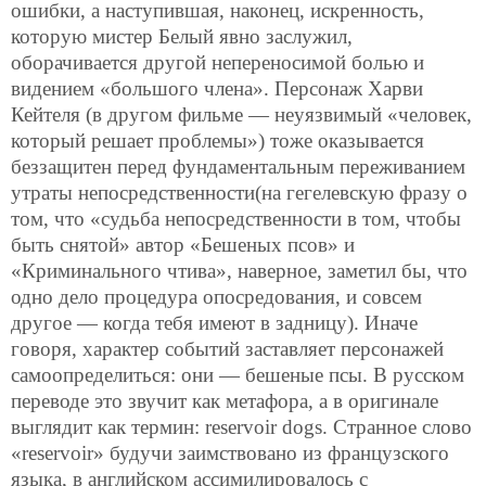
ошибки, а наступившая, наконец, искренность,
которую мистер Белый явно заслужил,
оборачивается другой непереносимой болью и
видением «большого члена». Персонаж Харви
Кейтеля (в другом фильме — неуязвимый «человек,
который решает проблемы») тоже оказывается
беззащитен перед фундаментальным переживанием
утраты непосредственности(на гегелевскую фразу о
том, что «судьба непосредственности в том, чтобы
быть снятой» автор «Бешеных псов» и
«Криминального чтива», наверное, заметил бы, что
одно дело процедура опосредования, и совсем
другое — когда тебя имеют в задницу). Иначе
говоря, характер событий заставляет персонажей
самоопределиться: они — бешеные псы. В русском
переводе это звучит как метафора, а в оригинале
выглядит как термин: reservoir dogs. Странное слово
«reservoir» будучи заимствовано из французского
языка, в английском ассимилировалось с