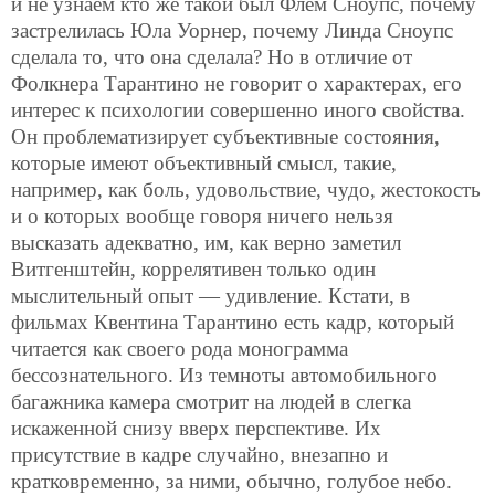
и не узнаем кто же такой был Флем Сноупс, почему
застрелилась Юла Уорнер, почему Линда Сноупс
сделала то, что она сделала? Но в отличие от
Фолкнера Тарантино не говорит о характерах, его
интерес к психологии совершенно иного свойства.
Он проблематизирует субъективные состояния,
которые имеют объективный смысл, такие,
например, как боль, удовольствие, чудо, жестокость
и о которых вообще говоря ничего нельзя
высказать адекватно, им, как верно заметил
Витгенштейн, коррелятивен только один
мыслительный опыт — удивление. Кстати, в
фильмах Квентина Тарантино есть кадр, который
читается как своего рода монограмма
бессознательного. Из темноты автомобильного
багажника камера смотрит на людей в слегка
искаженной снизу вверх перспективе. Их
присутствие в кадре случайно, внезапно и
кратковременно, за ними, обычно, голубое небо.