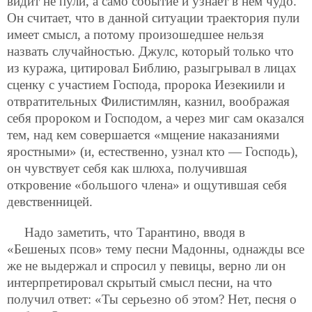
видит не пули, а само событие и узнает в нем чудо.
Он считает, что в данной ситуации траектория пули
имеет смысл, а потому произошедшее нельзя
назвать случайностью. Джулс, который только что
из куража, цитировал Библию, разыгрывал в лицах
сценку с участием Господа, пророка Иезекиили и
отвратительных Филистимлян, казнил, воображая
себя пророком и Господом, а через миг сам оказался
тем, над кем совершается «мщение наказаниями
яростными» (и, естественно, узнал кто — Господь),
он чувствует себя как шлюха, получившая
откровение «большого члена» и ощутившая себя
девственницей.
Надо заметить, что Тарантино, вводя в
«Бешеных псов» тему песни Мадонны, однажды все
же не выдержал и спросил у певицы, верно ли он
интерпретировал скрытый смысл песни, на что
получил ответ: «Ты серьезно об этом? Нет, песня о