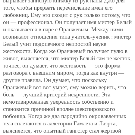
вырывает записную книжку из рук папы Джо для
того, чтобы прервать перечисление имен его
любовниц. Ему это сходит с рук только потому, что
он — профессионал. Он получает имя мистер Белый
и оказывается в паре с Оранжевым. Между ними
возникают отношения типа учитель-ученик : мистер
Белый учит подопечного непростой науке
жестокости. Когда же Оранжевый получает пулю в
живот, выясняется, что мистер Белый сам не жесток,
точнее, он думает, что жестокость — это форма
разговора с внешним миром, тогда как внутри —
другие правила. Он думает, что поскольку
Оранжевый вот-вот умрет, ему можно верить, что
боль — лучший критерий искренности. Эта
немотивированная уверенность собственно и
становится причиной вполне шекспировского
побоища. Когда же два пародийно окровавленных
тела сплетаются в аллегории Гамлета и Лаэрта,
выясняется, что опытный гангстер стал жертвой