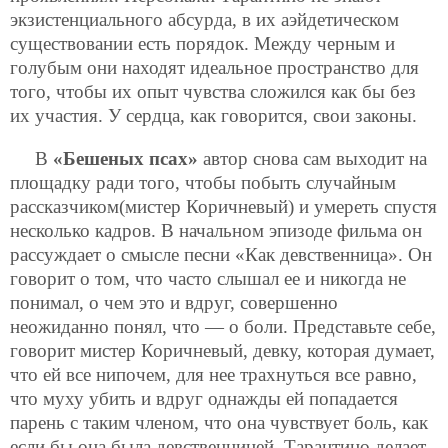
экзистенциального абсурда, в их аэйдетическом
существовании есть порядок. Между черным и
голубым они находят идеальное пространство для
того, чтобы их опыт чувства сложился как бы без
их участия. У сердца, как говорится, свои законы.
В
«Бешеных псах»
автор снова сам выходит на
площадку ради того, чтобы побыть случайным
рассказчиком(мистер Коричневый) и умереть спустя
несколько кадров. В начальном эпизоде фильма он
рассуждает о смысле песни «Как девственница». Он
говорит о том, что часто слышал ее и никогда не
понимал, о чем это и вдруг, совершенно
неожиданно понял, что — о боли. Представьте себе,
говорит мистер Коричневый, девку, которая думает,
что ей все нипочем, для нее трахнуться все равно,
что муху убить и вдруг однажды ей попадается
парень с таким членом, что она чувствует боль, как
если бы она была девственницей. Тарантино делает