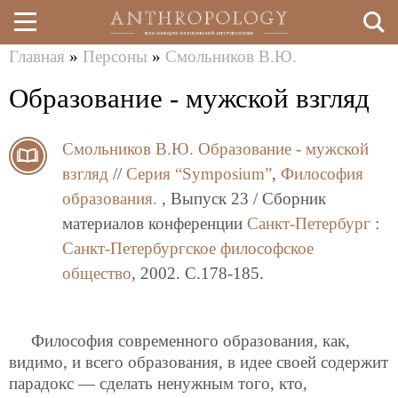
Главная
»
Персоны
»
Смольников В.Ю.
Перейти
Вы
Образование - мужской взгляд
к
здесь
основному
Смольников В.Ю.
Образование - мужской
содержанию
взгляд
//
Серия “Symposium”
,
Философия
образования.
, Выпуск 23 / Сборник
материалов конференции
Санкт-Петербург
:
Санкт-Петербургское философское
общество
, 2002. C.178-185.
Философия современного образования, как,
видимо, и всего образования, в идее своей содержит
парадокс — сделать ненужным того, кто,