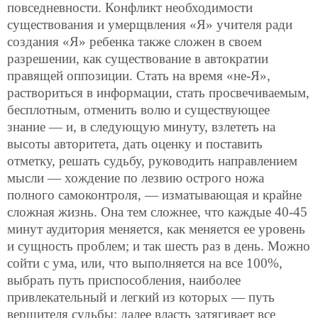
повседневности. Конфликт необходимости
существования и умерщвления «Я» учителя ради
создания «Я» ребенка также сложен в своем
разрешении, как существование в автократии
правящей оппозиции. Стать на время «не-Я»,
раствориться в информации, стать просвечиваемым,
бесплотным, отменить волю и существующее
знание — и, в следующую минуту, взлететь на
высоты авторитета, дать оценку и поставить
отметку, решать судьбу, руководить направлением
мысли — хождение по лезвию острого ножа
полного самоконтроля, — изматывающая и крайне
сложная жизнь. Она тем сложнее, что каждые 40-45
минут аудитория меняется, как меняется ее уровень
и сущность проблем; и так шесть раз в день. Можно
сойти с ума, или, что выполняется на все 100%,
выбрать путь приспособления, наиболее
привлекательный и легкий из которых — путь
вершителя судьбы: далее власть затягивает все