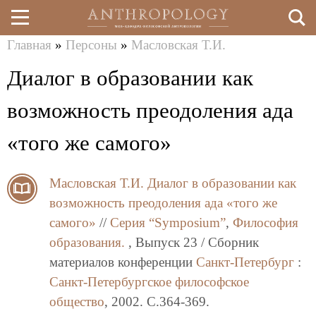
Главная
»
Персоны
»
Масловская Т.И.
Перейти
Вы
Диалог в образовании как
к
здесь
основному
возможность преодоления ада
содержанию
«того же самого»
Масловская Т.И.
Диалог в образовании как
возможность преодоления ада «того же
самого»
//
Серия “Symposium”
,
Философия
образования.
, Выпуск 23 / Сборник
материалов конференции
Санкт-Петербург
:
Санкт-Петербургское философское
общество
, 2002. C.364-369.