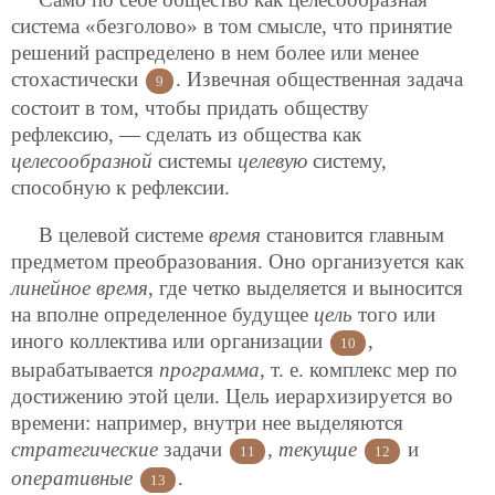
система «безголово» в том смысле, что принятие
решений распределено в нем более или менее
стохастически
. Извечная общественная задача
9
состоит в том, чтобы придать обществу
рефлексию, — сделать из общества как
целесообразной
системы
целевую
систему,
способную к рефлексии.
В целевой системе
время
становится главным
предметом преобразования. Оно организуется как
линейное время
, где четко выделяется и выносится
на вполне определенное будущее
цель
того или
иного коллектива или организации
,
10
вырабатывается
программа
, т. е. комплекс мер по
достижению этой цели. Цель иерархизируется во
времени: например, внутри нее выделяются
стратегические
задачи
,
текущие
и
11
12
оперативные
.
13