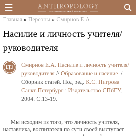
Главная
»
Персоны
»
Смирнов Е.А.
Перейти
Вы
Насилие и личность учителя/
к
здесь
основному
руководителя
содержанию
Смирнов Е.А.
Насилие и личность учителя/
руководителя
//
Образование и насилие.
/
Сборник статей. Под ред.
К.С. Пигрова
Санкт-Петербург
:
Издательство СПбГУ
,
2004. C.13-19.
Мы исходим из того, что личность учителя,
наставника, воспитателя по сути своей выступает