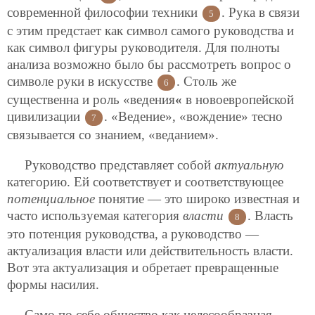
современной философии техники
. Рука в связи
5
с этим предстает как символ самого руководства и
как символ фигуры руководителя. Для полноты
анализа возможно было бы рассмотреть вопрос о
символе руки в искусстве
. Столь же
6
существенна и роль «ведения
«
в новоевропейской
цивилизации
. «Ведение», «вождение» тесно
7
связывается со знанием, «веданием».
Руководство представляет собой
актуальную
категорию. Ей соответствует и соответствующее
потенциальное
понятие — это широко известная и
часто используемая категория
власти
. Власть
8
это потенция руководства, а руководство —
актуализация власти или действительность власти.
Вот эта актуализация и обретает превращенные
формы насилия.
Само по себе общество как целесообразная